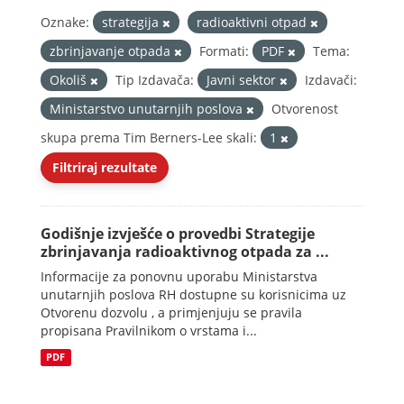
Oznake:
strategija
radioaktivni otpad
zbrinjavanje otpada
Formati:
PDF
Tema:
Okoliš
Tip Izdavača:
Javni sektor
Izdavači:
Ministarstvo unutarnjih poslova
Otvorenost
skupa prema Tim Berners-Lee skali:
1
Filtriraj rezultate
Godišnje izvješće o provedbi Strategije
zbrinjavanja radioaktivnog otpada za ...
Informacije za ponovnu uporabu Ministarstva
unutarnjih poslova RH dostupne su korisnicima uz
Otvorenu dozvolu , a primjenjuju se pravila
propisana Pravilnikom o vrstama i...
PDF