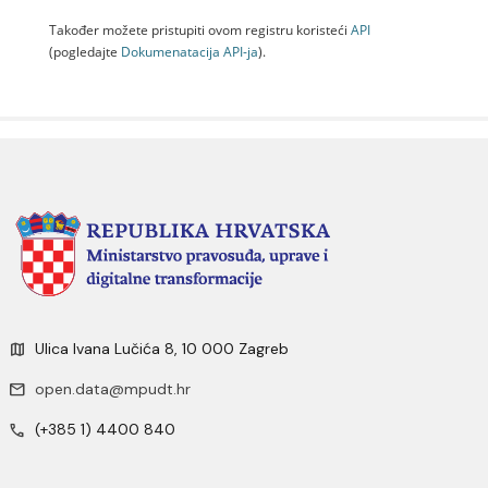
Također možete pristupiti ovom registru koristeći
API
(pogledajte
Dokumenаtаcijа API-jа
).