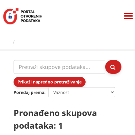
Preskoči
na
sadržaj
Skupovi podаtаkа
Prikaži napredno pretraživanje
Poredaj prema
Pronađeno skupova
podataka: 1