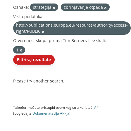
Oznake:
strategija
zbrinjavanje otpada
Vrsta podataka:
http://publications.europa.eu/resource/authority/access-
right/PUBLIC
Otvorenost skupa prema Tim Berners-Lee skali:
1
Filtriraj rezultate
Please try another search.
Također možete pristupiti ovom registru koristeći
API
(pogledajte
Dokumenаtаcijа API-jа
).