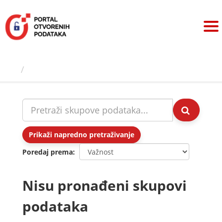
Preskoči
na
sadržaj
Skupovi podаtаkа
Prikaži napredno pretraživanje
Poredaj prema
Nisu pronađeni skupovi
podataka