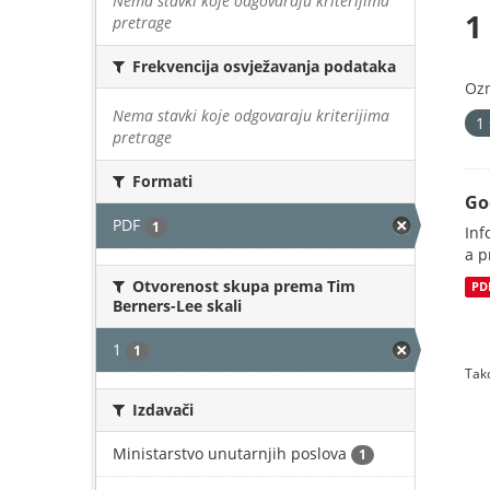
Nema stavki koje odgovaraju kriterijima
1
pretrage
Frekvencija osvježavanja podataka
Oz
Nema stavki koje odgovaraju kriterijima
1
pretrage
Formati
Go
PDF
1
Inf
a p
Otvorenost skupa prema Tim
PD
Berners-Lee skali
1
1
Tako
Izdavači
Ministarstvo unutarnjih poslova
1