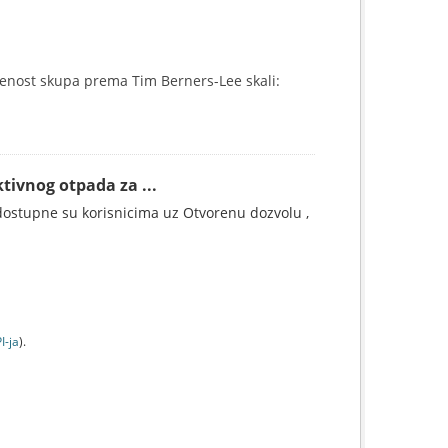
enost skupa prema Tim Berners-Lee skali:
tivnog otpada za ...
ostupne su korisnicima uz Otvorenu dozvolu ,
I-jа
).