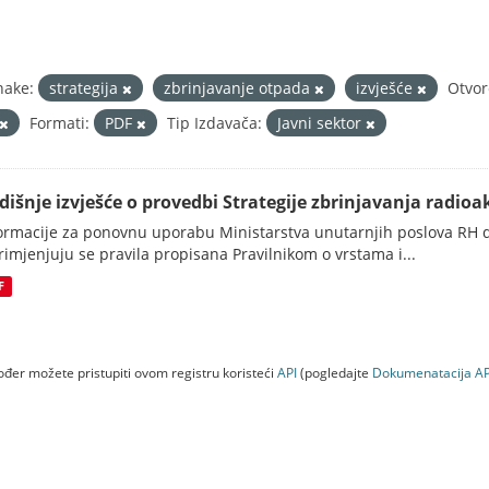
nake:
strategija
zbrinjavanje otpada
izvješće
Otvor
Formati:
PDF
Tip Izdavača:
Javni sektor
dišnje izvješće o provedbi Strategije zbrinjavanja radioak
ormacije za ponovnu uporabu Ministarstva unutarnjih poslova RH d
rimjenjuju se pravila propisana Pravilnikom o vrstama i...
F
đer možete pristupiti ovom registru koristeći
API
(pogledajte
Dokumenаtаcijа AP