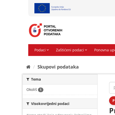
Preskoči
na
sadržaj
Skupovi podаtаkа
Tema
Okoliš
1
P
Visokovrijedni podaci
P