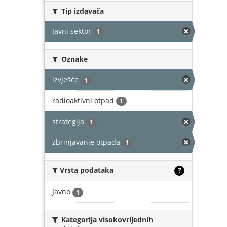
Tip izdavača
Javni sektor
1
Oznake
izvješće
1
radioaktivni otpad
1
strategija
1
zbrinjavanje otpada
1
Vrsta podataka
?
Javno
1
Kategorija visokovrijednih