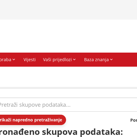
rikaži napredno pretraživanje
Po
ronađeno skupova podataka: