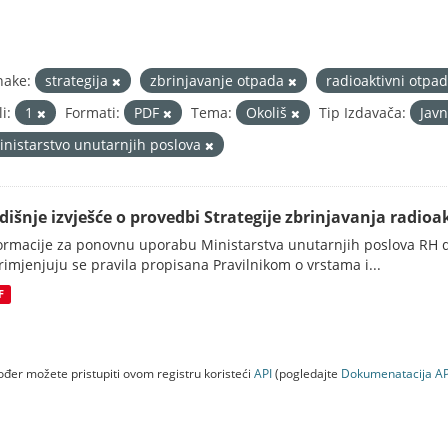
nake:
strategija
zbrinjavanje otpada
radioaktivni otpa
i:
1
Formati:
PDF
Tema:
Okoliš
Tip Izdavača:
Javn
inistarstvo unutarnjih poslova
dišnje izvješće o provedbi Strategije zbrinjavanja radioak
ormacije za ponovnu uporabu Ministarstva unutarnjih poslova RH d
rimjenjuju se pravila propisana Pravilnikom o vrstama i...
F
đer možete pristupiti ovom registru koristeći
API
(pogledajte
Dokumenаtаcijа AP