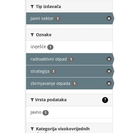
Tip izdavača
Javni sektor
1
Oznake
izvješće
1
radioaktivni otpad
1
strategija
1
zbrinjavanje otpada
1
Vrsta podataka
?
Javno
1
Kategorija visokovrijednih