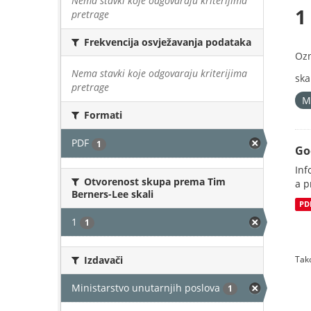
Nema stavki koje odgovaraju kriterijima
1
pretrage
Frekvencija osvježavanja podataka
Oz
Nema stavki koje odgovaraju kriterijima
skal
pretrage
M
Formati
PDF
1
Go
Inf
Otvorenost skupa prema Tim
a p
Berners-Lee skali
PD
1
1
Izdavači
Tako
Ministarstvo unutarnjih poslova
1