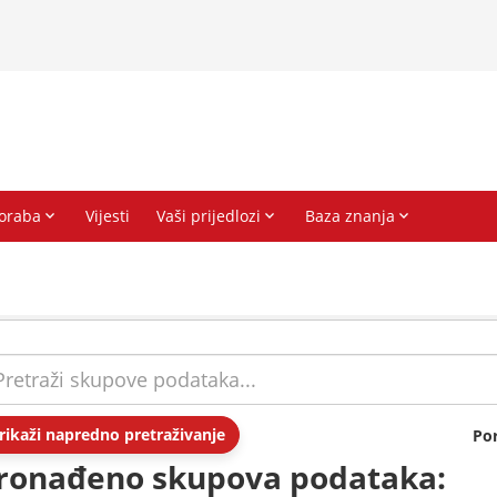
rikaži napredno pretraživanje
Po
ronađeno skupova podataka: