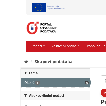
Preskoči
na
sadržaj
Skupovi podаtаkа
Tema
Okoliš
1
P
Visokovrijedni podaci
P