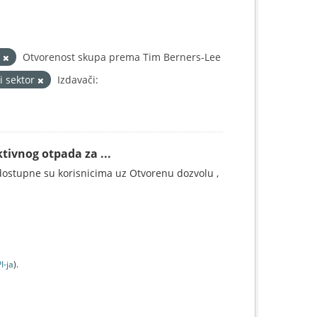
d
Otvorenost skupa prema Tim Berners-Lee
i sektor
Izdavači:
tivnog otpada za ...
ostupne su korisnicima uz Otvorenu dozvolu ,
I-jа
).