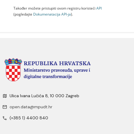
Također možete pristupiti ovom registru koristeći
API
(pogledajte
Dokumenаtаcijа API-jа
).