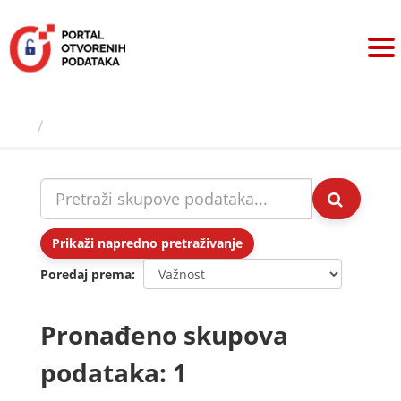
Preskoči
na
sadržaj
Skupovi podаtаkа
Prikaži napredno pretraživanje
Poredaj prema
Pronađeno skupova
podataka: 1