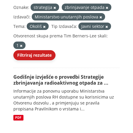
Oznake:
strategija
zbrinjavanje otpada
Izdavači:
Ministarstvo unutarnjih poslova
Tema:
Okoliš
Tip Izdavača:
Javni sektor
Otvorenost skupa prema Tim Berners-Lee skali:
1
Filtriraj rezultate
Godišnje izvješće o provedbi Strategije
zbrinjavanja radioaktivnog otpada za ...
Informacije za ponovnu uporabu Ministarstva
unutarnjih poslova RH dostupne su korisnicima uz
Otvorenu dozvolu , a primjenjuju se pravila
propisana Pravilnikom o vrstama i...
PDF