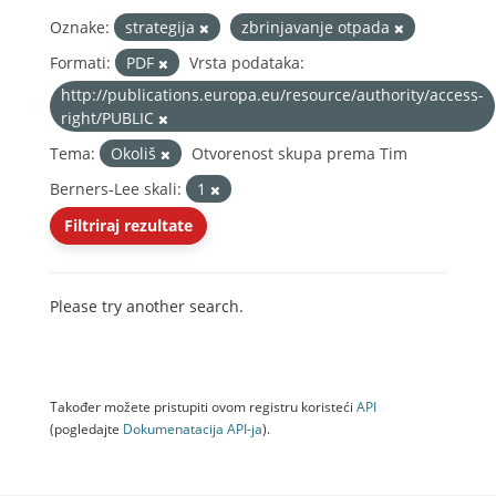
Oznake:
strategija
zbrinjavanje otpada
Formati:
PDF
Vrsta podataka:
http://publications.europa.eu/resource/authority/access-
right/PUBLIC
Tema:
Okoliš
Otvorenost skupa prema Tim
Berners-Lee skali:
1
Filtriraj rezultate
Please try another search.
Također možete pristupiti ovom registru koristeći
API
(pogledajte
Dokumenаtаcijа API-jа
).