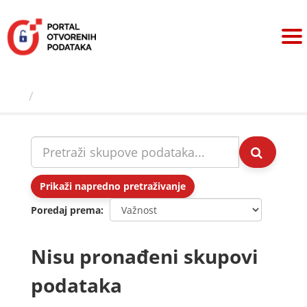
Preskoči
na
sadržaj
Skupovi podаtаkа
Prikaži napredno pretraživanje
Poredaj prema
Nisu pronađeni skupovi
podataka