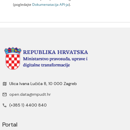
(pogledajte
Dokumenаtаcijа API-jа
).