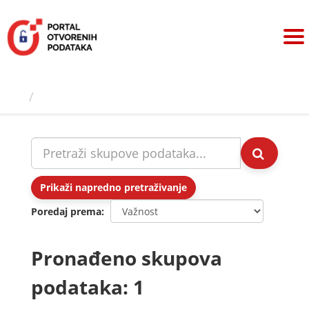
Preskoči
na
sadržaj
Skupovi podаtаkа
Prikaži napredno pretraživanje
Poredaj prema
Pronađeno skupova
podataka: 1