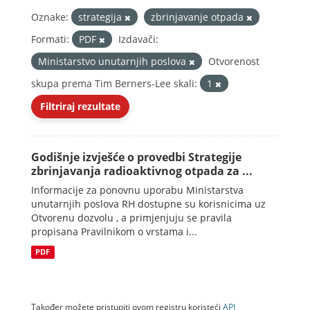
Oznake:
strategija
zbrinjavanje otpada
Formati:
PDF
Izdavači:
Ministarstvo unutarnjih poslova
Otvorenost
skupa prema Tim Berners-Lee skali:
1
Filtriraj rezultate
Godišnje izvješće o provedbi Strategije
zbrinjavanja radioaktivnog otpada za ...
Informacije za ponovnu uporabu Ministarstva
unutarnjih poslova RH dostupne su korisnicima uz
Otvorenu dozvolu , a primjenjuju se pravila
propisana Pravilnikom o vrstama i...
PDF
Također možete pristupiti ovom registru koristeći
API