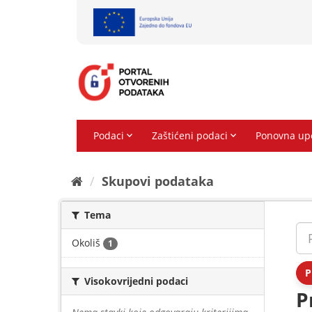
Preskoči
na
sadržaj
Skupovi podаtаkа
Tema
Okoliš
1
P
Visokovrijedni podaci
P