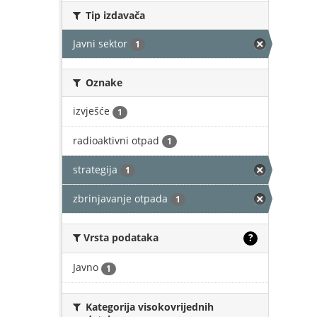
Tip izdavača
Javni sektor
1
Oznake
izvješće
1
radioaktivni otpad
1
strategija
1
zbrinjavanje otpada
1
Vrsta podataka
?
Javno
1
Kategorija visokovrijednih