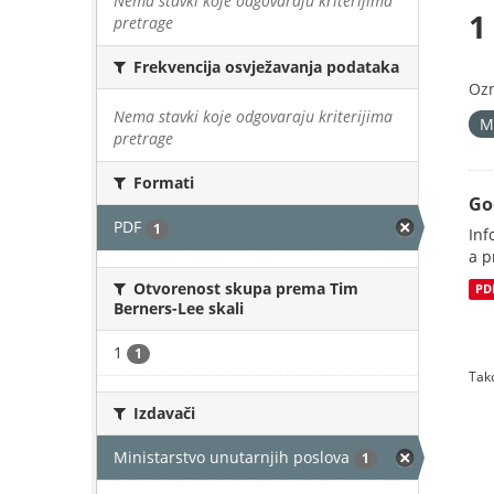
Nema stavki koje odgovaraju kriterijima
1
pretrage
Frekvencija osvježavanja podataka
Oz
Nema stavki koje odgovaraju kriterijima
M
pretrage
Formati
Go
PDF
1
Inf
a p
Otvorenost skupa prema Tim
PD
Berners-Lee skali
1
1
Tako
Izdavači
Ministarstvo unutarnjih poslova
1