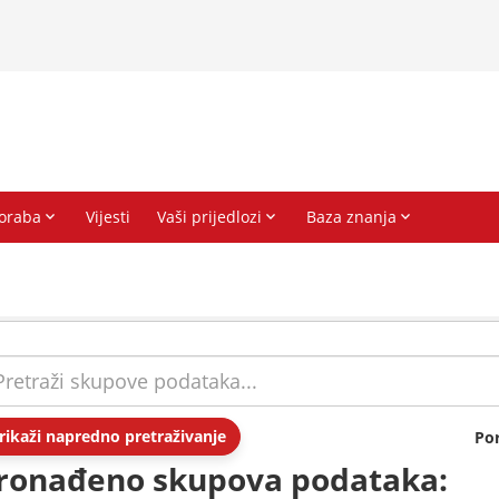
rikaži napredno pretraživanje
Po
ronađeno skupova podataka: