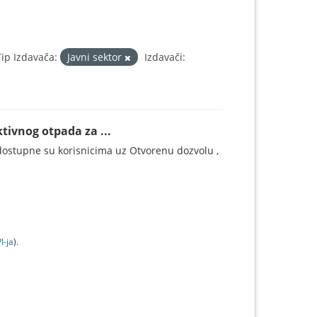
Tip Izdavača:
Javni sektor
Izdavači:
tivnog otpada za ...
ostupne su korisnicima uz Otvorenu dozvolu ,
I-jа
).