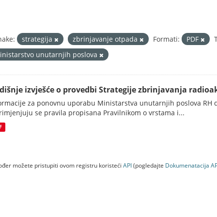
nake:
strategija
zbrinjavanje otpada
Formati:
PDF
inistarstvo unutarnjih poslova
dišnje izvješće o provedbi Strategije zbrinjavanja radioak
ormacije za ponovnu uporabu Ministarstva unutarnjih poslova RH d
rimjenjuju se pravila propisana Pravilnikom o vrstama i...
F
đer možete pristupiti ovom registru koristeći
API
(pogledajte
Dokumenаtаcijа AP