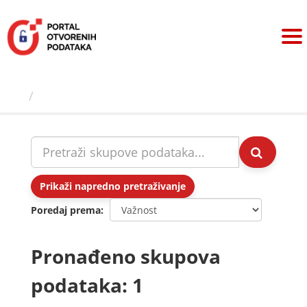
Preskoči
na
sadržaj
Skupovi podаtаkа
Prikaži napredno pretraživanje
Poredaj prema
Pronađeno skupova
podataka: 1