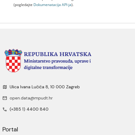
(pogledajte
Dokumenаtаcijа API-jа
).