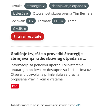
Oznake:
strategija
zbrinjavanje otpada
izvješće
Otvorenost skupa prema Tim Berners-
Lee skali:
1
Formati:
PDF
Tema:
Okoliš
Filtriraj rezultate
Godišnje izvješće o provedbi Strategije
zbrinjavanja radioaktivnog otpada za ...
Informacije za ponovnu uporabu Ministarstva
unutarnjih poslova RH dostupne su korisnicima uz
Otvorenu dozvolu , a primjenjuju se pravila
propisana Pravilnikom o vrstama i...
PDF
Također možete pristupiti ovom registru koristeći
API