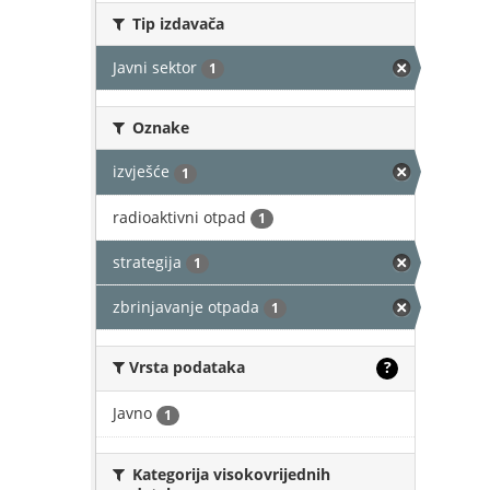
Tip izdavača
Javni sektor
1
Oznake
izvješće
1
radioaktivni otpad
1
strategija
1
zbrinjavanje otpada
1
Vrsta podataka
?
Javno
1
Kategorija visokovrijednih