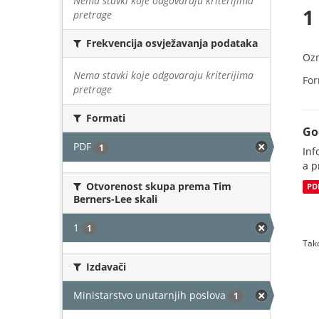
Nema stavki koje odgovaraju kriterijima
1
pretrage
Frekvencija osvježavanja podataka
Oz
Nema stavki koje odgovaraju kriterijima
For
pretrage
Formati
Go
PDF
1
Inf
a p
Otvorenost skupa prema Tim
PD
Berners-Lee skali
1
1
Tako
Izdavači
Ministarstvo unutarnjih poslova
1