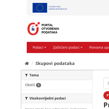
Preskoči
na
sadržaj
Skupovi podаtаkа
Tema
Okoliš
1
P
Visokovrijedni podaci
P