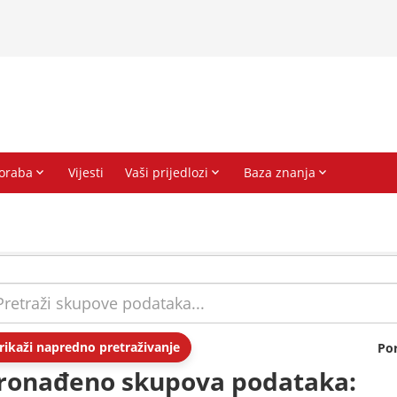
rikaži napredno pretraživanje
Po
ronađeno skupova podataka: