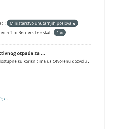
ači:
Ministarstvo unutarnjih poslova
ema Tim Berners-Lee skali:
1
tivnog otpada za ...
ostupne su korisnicima uz Otvorenu dozvolu ,
I-jа
).