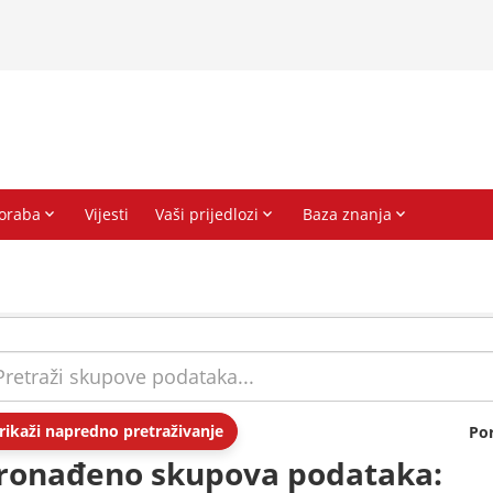
rikaži napredno pretraživanje
Po
ronađeno skupova podataka: