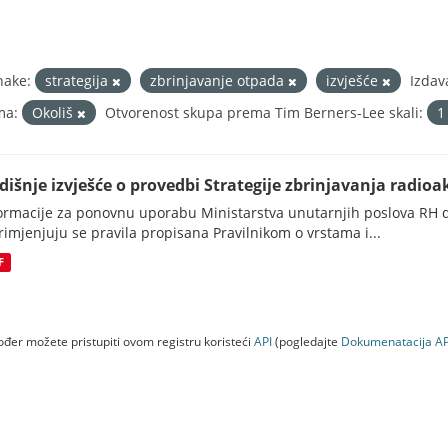
nake:
strategija
zbrinjavanje otpada
izvješće
Izdav
ma:
Okoliš
Otvorenost skupa prema Tim Berners-Lee skali:
dišnje izvješće o provedbi Strategije zbrinjavanja radioak
ormacije za ponovnu uporabu Ministarstva unutarnjih poslova RH d
rimjenjuju se pravila propisana Pravilnikom o vrstama i...
F
đer možete pristupiti ovom registru koristeći
API
(pogledajte
Dokumenаtаcijа AP