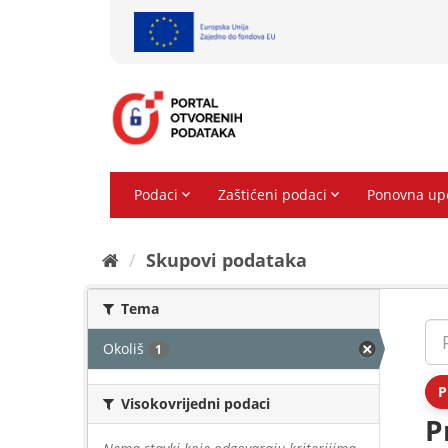
Preskoči
na
sadržaj
Skupovi podаtаkа
Tema
Okoliš
1
P
Visokovrijedni podaci
P