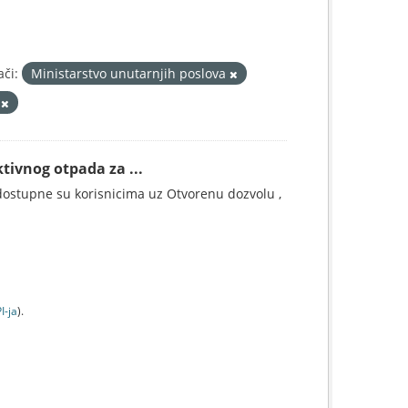
ači:
Ministarstvo unutarnjih poslova
1
tivnog otpada za ...
ostupne su korisnicima uz Otvorenu dozvolu ,
I-jа
).