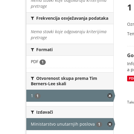
Nema stavki koje odgovaraju kriterijima
1
pretrage
Frekvencija osvježavanja podataka
Oz
Nema stavki koje odgovaraju kriterijima
Te
pretrage
Formati
Go
PDF
1
Inf
a p
Otvorenost skupa prema Tim
PD
Berners-Lee skali
1
1
Tako
Izdavači
Ministarstvo unutarnjih poslova
1