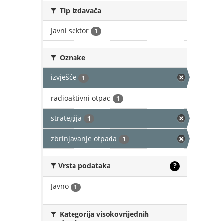
Tip izdavača
Javni sektor
1
Oznake
izvješće
1
radioaktivni otpad
1
strategija
1
zbrinjavanje otpada
1
Vrsta podataka
?
Javno
1
Kategorija visokovrijednih