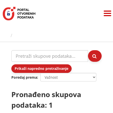
Preskoči
na
sadržaj
Skupovi podаtаkа
Prikaži napredno pretraživanje
Poredaj prema
Pronađeno skupova
podataka: 1