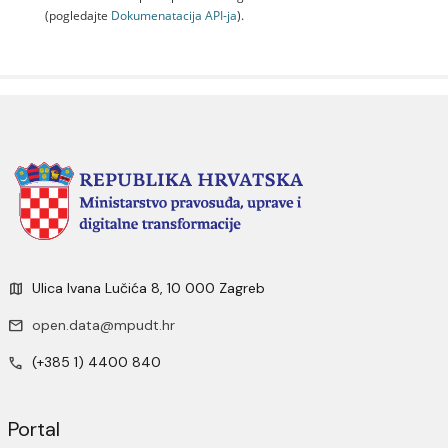
(pogledajte
Dokumenаtаcijа API-jа
).