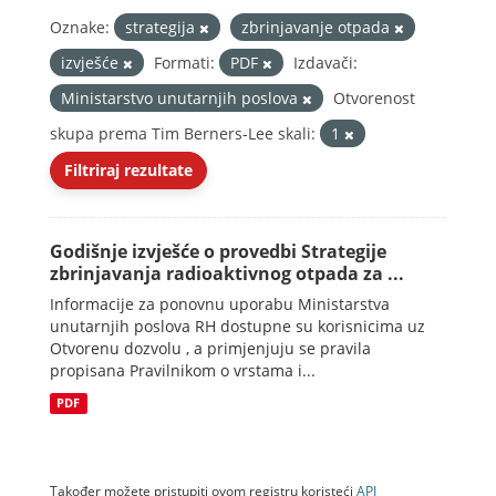
Oznake:
strategija
zbrinjavanje otpada
izvješće
Formati:
PDF
Izdavači:
Ministarstvo unutarnjih poslova
Otvorenost
skupa prema Tim Berners-Lee skali:
1
Filtriraj rezultate
Godišnje izvješće o provedbi Strategije
zbrinjavanja radioaktivnog otpada za ...
Informacije za ponovnu uporabu Ministarstva
unutarnjih poslova RH dostupne su korisnicima uz
Otvorenu dozvolu , a primjenjuju se pravila
propisana Pravilnikom o vrstama i...
PDF
Također možete pristupiti ovom registru koristeći
API