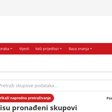
rikaži napredno pretraživanje
Po
isu pronađeni skupovi