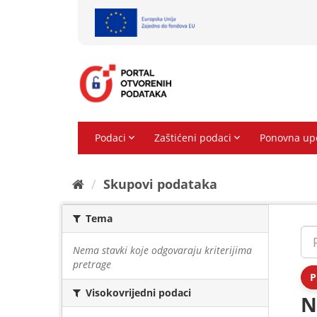
Preskoči
na
sadržaj
Skupovi podаtаkа
Tema
Nema stavki koje odgovaraju kriterijima
pretrage
P
Visokovrijedni podaci
N