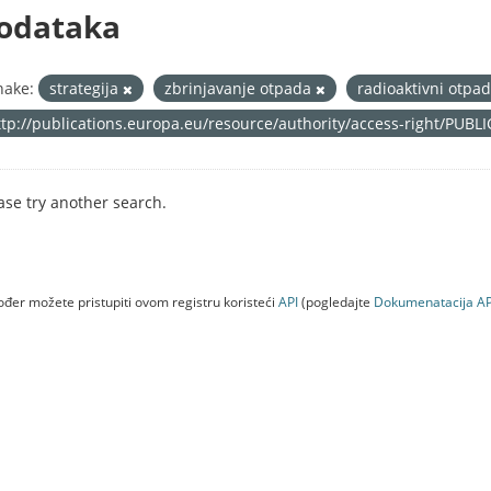
odataka
nake:
strategija
zbrinjavanje otpada
radioaktivni otpa
ttp://publications.europa.eu/resource/authority/access-right/PUBL
ase try another search.
đer možete pristupiti ovom registru koristeći
API
(pogledajte
Dokumenаtаcijа AP