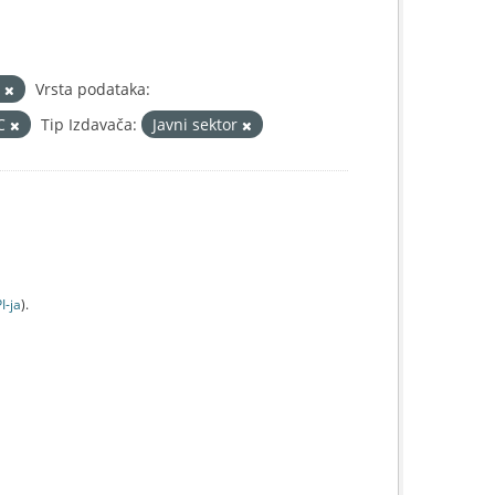
d
Vrsta podataka:
IC
Tip Izdavača:
Javni sektor
I-jа
).