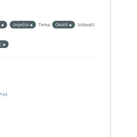
d
izvješće
Tema:
Okoliš
Izdavači:
IC
I-jа
).