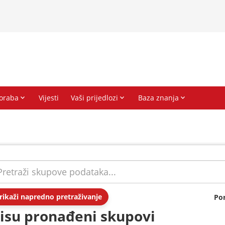
rikaži napredno pretraživanje
Po
isu pronađeni skupovi