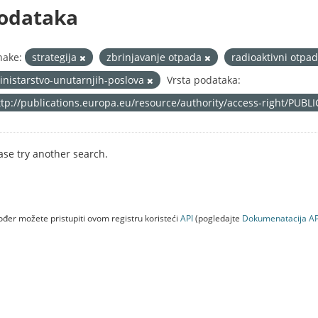
odataka
nake:
strategija
zbrinjavanje otpada
radioaktivni otpa
inistarstvo-unutarnjih-poslova
Vrsta podataka:
ttp://publications.europa.eu/resource/authority/access-right/PUBL
ase try another search.
đer možete pristupiti ovom registru koristeći
API
(pogledajte
Dokumenаtаcijа AP