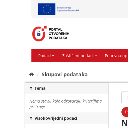
Preskoči
na
sadržaj
Skupovi podаtаkа
Tema
Nema stavki koje odgovaraju kriterijima
pretrage
P
Visokovrijedni podaci
N