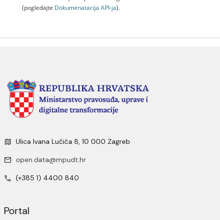
(pogledajte
Dokumenаtаcijа API-jа
).