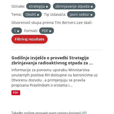
Oznake:
strategija
zbrinjavanje otpada
Tema:
Okoliš
Tip Izdavača:
Javni sektor
Otvorenost skupa prema Tim Berners-Lee skali:
1
Formati:
PDF
Filtriraj rezultate
Godišnje izvješće o provedbi Strategije
zbrinjavanja radioaktivnog otpada za ...
Informacije za ponovnu uporabu Ministarstva
unutarnjih poslova RH dostupne su korisnicima uz
Otvorenu dozvolu , a primjenjuju se pravila
propisana Pravilnikom o vrstama i...
PDF
Također možete pristupiti ovom registru koristeći
API