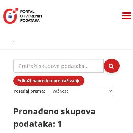
Preskoči
na
sadržaj
Skupovi podаtаkа
Prikaži napredno pretraživanje
Poredaj prema
Pronađeno skupova
podataka: 1