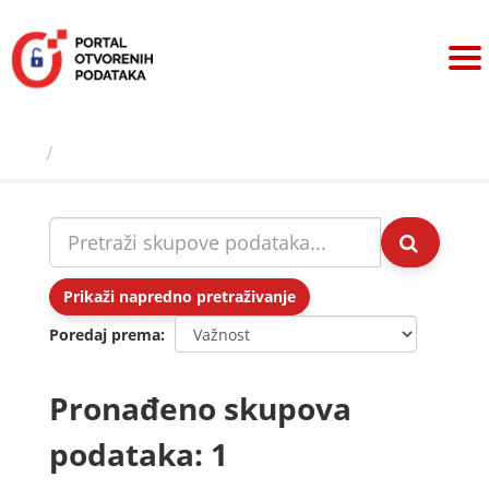
Preskoči
na
sadržaj
Skupovi podаtаkа
Prikaži napredno pretraživanje
Poredaj prema
Pronađeno skupova
podataka: 1