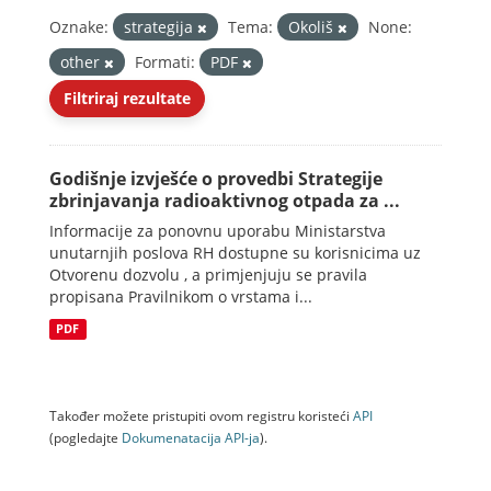
Oznake:
strategija
Tema:
Okoliš
None:
other
Formati:
PDF
Filtriraj rezultate
Godišnje izvješće o provedbi Strategije
zbrinjavanja radioaktivnog otpada za ...
Informacije za ponovnu uporabu Ministarstva
unutarnjih poslova RH dostupne su korisnicima uz
Otvorenu dozvolu , a primjenjuju se pravila
propisana Pravilnikom o vrstama i...
PDF
Također možete pristupiti ovom registru koristeći
API
(pogledajte
Dokumenаtаcijа API-jа
).