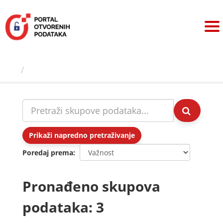
Preskoči
na
sadržaj
Skupovi podаtаkа
Prikaži napredno pretraživanje
Poredaj prema
Pronađeno skupova
podataka: 3