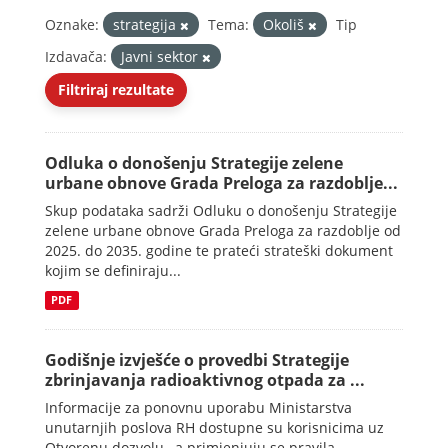
Oznake:
strategija
Tema:
Okoliš
Tip
Izdavača:
Javni sektor
Filtriraj rezultate
Odluka o donošenju Strategije zelene
urbane obnove Grada Preloga za razdoblje...
Skup podataka sadrži Odluku o donošenju Strategije
zelene urbane obnove Grada Preloga za razdoblje od
2025. do 2035. godine te prateći strateški dokument
kojim se definiraju...
PDF
Godišnje izvješće o provedbi Strategije
zbrinjavanja radioaktivnog otpada za ...
Informacije za ponovnu uporabu Ministarstva
unutarnjih poslova RH dostupne su korisnicima uz
Otvorenu dozvolu , a primjenjuju se pravila