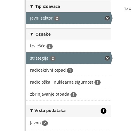
Tip izdavača
Tako
Javni sektor
2
Oznake
izvješće
2
strategija
2
radioaktivni otpad
1
radiološka i nuklearna sigurnost
1
zbrinjavanje otpada
1
Vrsta podataka
?
Javno
2