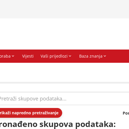
rikaži napredno pretraživanje
Po
ronađeno skupova podataka: