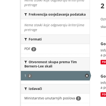
Nema stavki koje odgovaraju kriterijima
2
pretrage
Frekvencija osvježavanja podataka
Oz
Nema stavki koje odgovaraju kriterijima
skal
pretrage
Formati
Go
PDF
2
Inf
a p
Otvorenost skupa prema Tim
PD
Berners-Lee skali
1
Go
2
Inf
a p
Izdavači
PD
Ministarstvo unutarnjih poslova
2