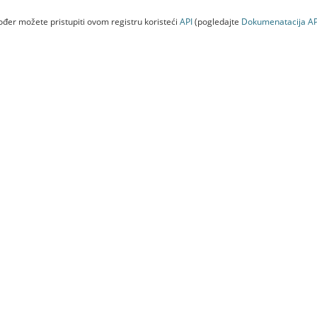
đer možete pristupiti ovom registru koristeći
API
(pogledajte
Dokumenаtаcijа AP