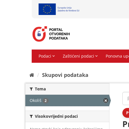
Preskoči
na
sadržaj
Skupovi podаtаkа
Tema
Okoliš
2
P
Visokovrijedni podaci
P