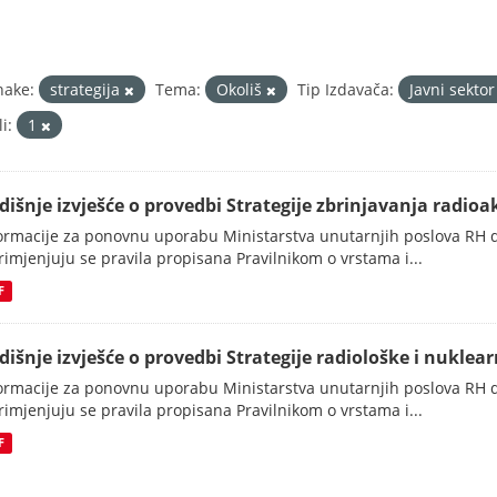
nake:
strategija
Tema:
Okoliš
Tip Izdavača:
Javni sekto
i:
1
dišnje izvješće o provedbi Strategije zbrinjavanja radioak
ormacije za ponovnu uporabu Ministarstva unutarnjih poslova RH d
rimjenjuju se pravila propisana Pravilnikom o vrstama i...
F
dišnje izvješće o provedbi Strategije radiološke i nuklearn
ormacije za ponovnu uporabu Ministarstva unutarnjih poslova RH d
rimjenjuju se pravila propisana Pravilnikom o vrstama i...
F