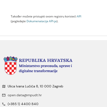
Također možete pristupiti ovom registru koristeći
API
(pogledajte
Dokumenаtаcijа API-jа
).