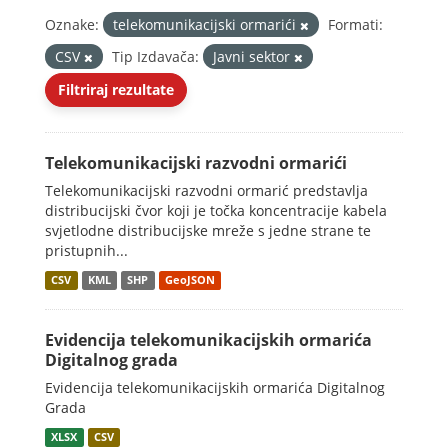
Oznake:
telekomunikacijski ormarići
Formati:
CSV
Tip Izdavača:
Javni sektor
Filtriraj rezultate
Telekomunikacijski razvodni ormarići
Telekomunikacijski razvodni ormarić predstavlja
distribucijski čvor koji je točka koncentracije kabela
svjetlodne distribucijske mreže s jedne strane te
pristupnih...
CSV
KML
SHP
GeoJSON
Evidencija telekomunikacijskih ormarića
Digitalnog grada
Evidencija telekomunikacijskih ormarića Digitalnog
Grada
XLSX
CSV