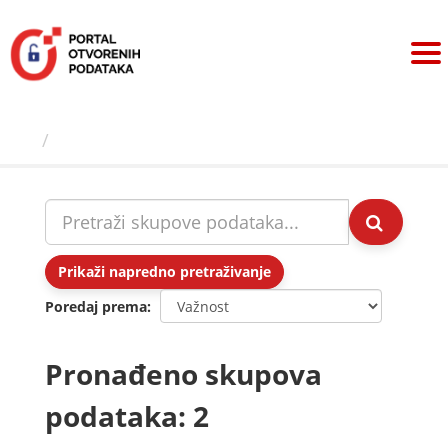
Preskoči
na
sadržaj
Skupovi podаtаkа
Prikaži napredno pretraživanje
Poredaj prema
Pronađeno skupova
podataka: 2