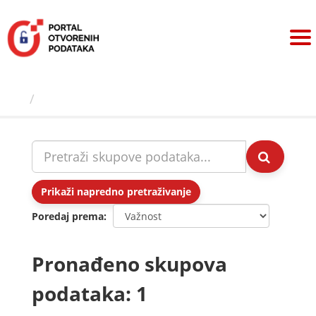
Preskoči
na
sadržaj
Skupovi podаtаkа
Prikaži napredno pretraživanje
Poredaj prema
Pronađeno skupova
podataka: 1