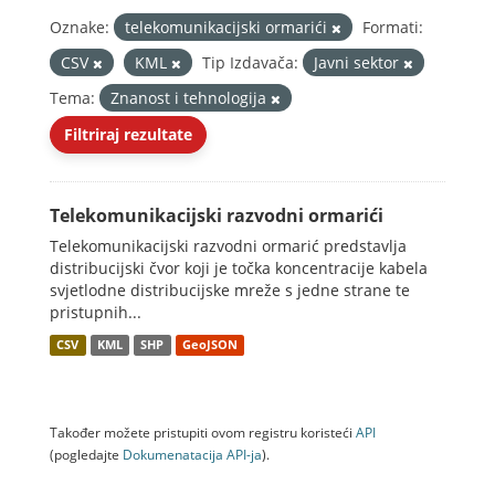
Oznake:
telekomunikacijski ormarići
Formati:
CSV
KML
Tip Izdavača:
Javni sektor
Tema:
Znanost i tehnologija
Filtriraj rezultate
Telekomunikacijski razvodni ormarići
Telekomunikacijski razvodni ormarić predstavlja
distribucijski čvor koji je točka koncentracije kabela
svjetlodne distribucijske mreže s jedne strane te
pristupnih...
CSV
KML
SHP
GeoJSON
Također možete pristupiti ovom registru koristeći
API
(pogledajte
Dokumenаtаcijа API-jа
).