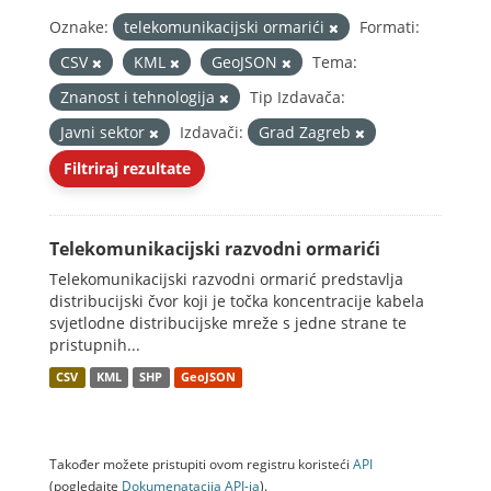
Oznake:
telekomunikacijski ormarići
Formati:
CSV
KML
GeoJSON
Tema:
Znanost i tehnologija
Tip Izdavača:
Javni sektor
Izdavači:
Grad Zagreb
Filtriraj rezultate
Telekomunikacijski razvodni ormarići
Telekomunikacijski razvodni ormarić predstavlja
distribucijski čvor koji je točka koncentracije kabela
svjetlodne distribucijske mreže s jedne strane te
pristupnih...
CSV
KML
SHP
GeoJSON
Također možete pristupiti ovom registru koristeći
API
(pogledajte
Dokumenаtаcijа API-jа
).