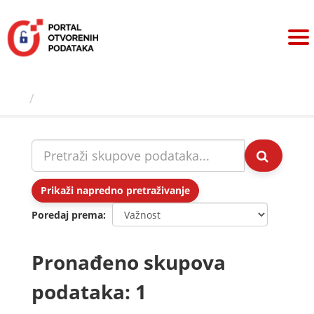
Preskoči
na
sadržaj
Skupovi podаtаkа
Prikaži napredno pretraživanje
Poredaj prema
Pronađeno skupova
podataka: 1