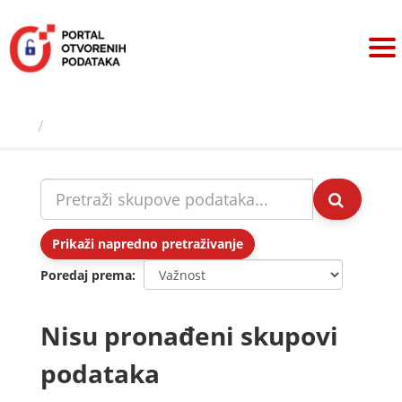
Preskoči
na
sadržaj
Skupovi podаtаkа
Prikaži napredno pretraživanje
Poredaj prema
Nisu pronađeni skupovi
podataka