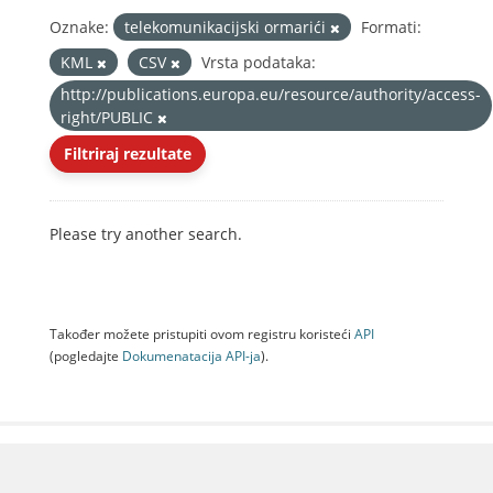
Oznake:
telekomunikacijski ormarići
Formati:
KML
CSV
Vrsta podataka:
http://publications.europa.eu/resource/authority/access-
right/PUBLIC
Filtriraj rezultate
Please try another search.
Također možete pristupiti ovom registru koristeći
API
(pogledajte
Dokumenаtаcijа API-jа
).