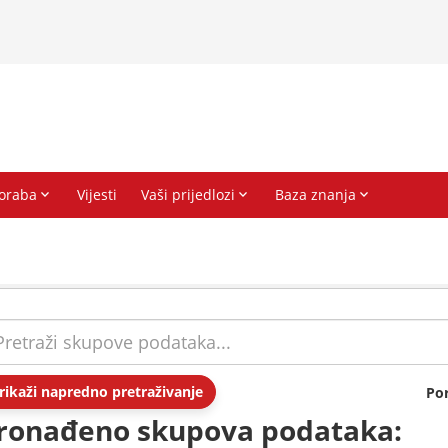
rikaži napredno pretraživanje
Po
ronađeno skupova podataka: