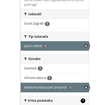
pretrage
Izdavači
Grad Zagreb
1
Tip izdavača
Javni sektor
1
Oznake
GeoHub
1
infrastruktura
1
telekomunikacijski ormarići
1
Vrsta podataka
?