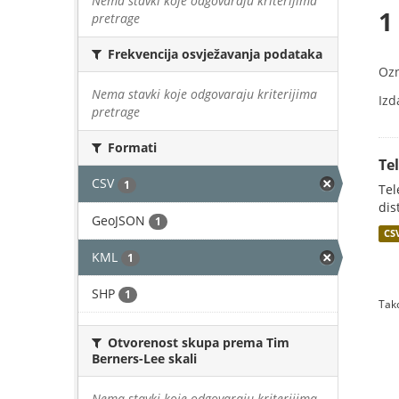
Nema stavki koje odgovaraju kriterijima
1
pretrage
Frekvencija osvježavanja podataka
Oz
Nema stavki koje odgovaraju kriterijima
Izd
pretrage
Formati
Te
CSV
1
Tel
dis
GeoJSON
1
CS
KML
1
SHP
1
Tako
Otvorenost skupa prema Tim
Berners-Lee skali
Nema stavki koje odgovaraju kriterijima