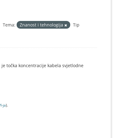
Tema:
Znanost i tehnologija
Tip
i je točka koncentracije kabela svjetlodne
I-jа
).