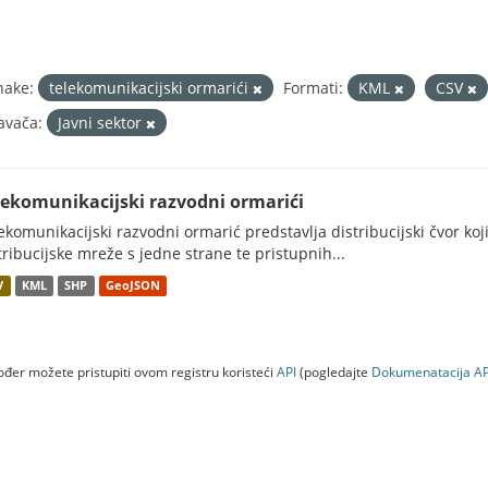
nake:
telekomunikacijski ormarići
Formati:
KML
CSV
avača:
Javni sektor
lekomunikacijski razvodni ormarići
ekomunikacijski razvodni ormarić predstavlja distribucijski čvor koj
tribucijske mreže s jedne strane te pristupnih...
V
KML
SHP
GeoJSON
đer možete pristupiti ovom registru koristeći
API
(pogledajte
Dokumenаtаcijа AP