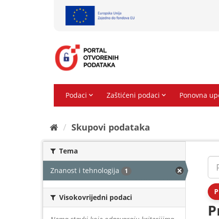
Preskoči
na
sadržaj
Skupovi podаtаkа
Tema
Znanost i tehnologija
1
P
Visokovrijedni podaci
P