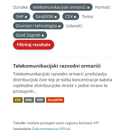
Oznake:
telekomunikacijski ormarići
Formati:
SHP
GeoJSON
CSV
Tema:
Znanost i tehnologija
Izdavači:
Grad Zagreb
Filtriraj rezultate
Telekomunikacijski razvodni ormarići
Telekomunikacijski razvodni ormarić predstavlja
distribucijski čvor koji je točka koncentracije kabela
svjetlodne distribucijske mreže s jedne strane te
pristupnih...
CSV
KML
SHP
GeoJSON
Također možete pristupiti ovom registru koristeći
API
(pogledajte
Dokumenаtаcijа API-jа
).