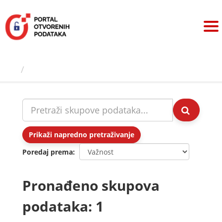
Preskoči
na
sadržaj
Skupovi podаtаkа
Prikaži napredno pretraživanje
Poredaj prema
Pronađeno skupova
podataka: 1