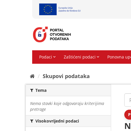
Preskoči
na
sadržaj
Skupovi podаtаkа
Tema
Nema stavki koje odgovaraju kriterijima
pretrage
P
Visokovrijedni podaci
N