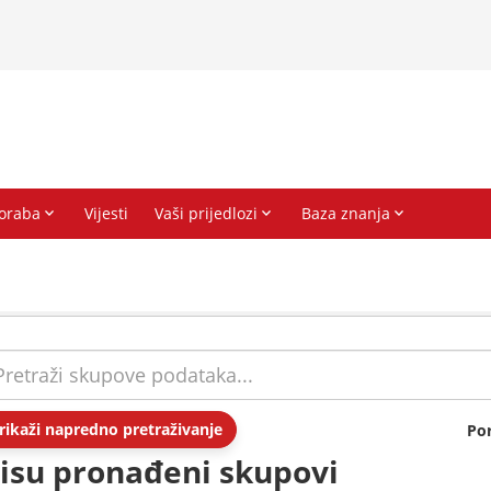
rikaži napredno pretraživanje
Po
isu pronađeni skupovi