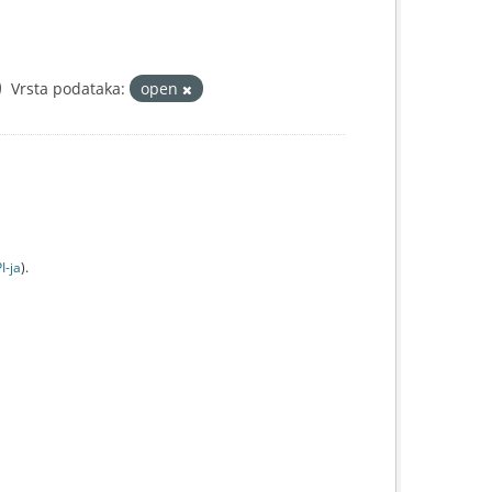
Vrsta podataka:
open
I-jа
).