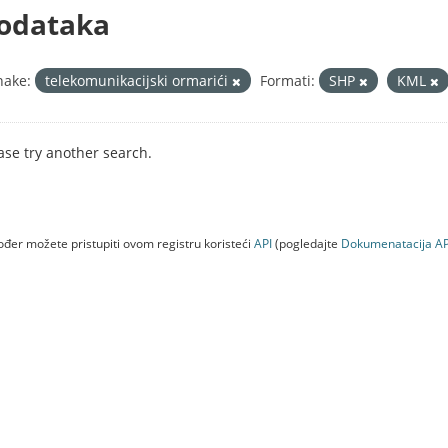
odataka
nake:
telekomunikacijski ormarići
Formati:
SHP
KML
ase try another search.
đer možete pristupiti ovom registru koristeći
API
(pogledajte
Dokumenаtаcijа AP