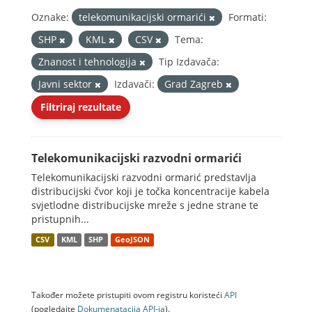
Oznake:
telekomunikacijski ormarići
Formati:
SHP
KML
CSV
Tema:
Znanost i tehnologija
Tip Izdavača:
Javni sektor
Izdavači:
Grad Zagreb
Filtriraj rezultate
Telekomunikacijski razvodni ormarići
Telekomunikacijski razvodni ormarić predstavlja
distribucijski čvor koji je točka koncentracije kabela
svjetlodne distribucijske mreže s jedne strane te
pristupnih...
CSV
KML
SHP
GeoJSON
Također možete pristupiti ovom registru koristeći
API
(pogledajte
Dokumenаtаcijа API-jа
).