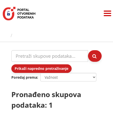
Preskoči
na
sadržaj
Skupovi podаtаkа
Prikaži napredno pretraživanje
Poredaj prema
Pronađeno skupova
podataka: 1