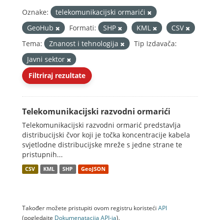
Oznake:
telekomunikacijski ormarići
GeoHub
Formati:
SHP
KML
CSV
Tema:
Znanost i tehnologija
Tip Izdavača:
Javni sektor
Filtriraj rezultate
Telekomunikacijski razvodni ormarići
Telekomunikacijski razvodni ormarić predstavlja
distribucijski čvor koji je točka koncentracije kabela
svjetlodne distribucijske mreže s jedne strane te
pristupnih...
CSV
KML
SHP
GeoJSON
Također možete pristupiti ovom registru koristeći
API
(pogledajte
Dokumenаtаcijа API-jа
).