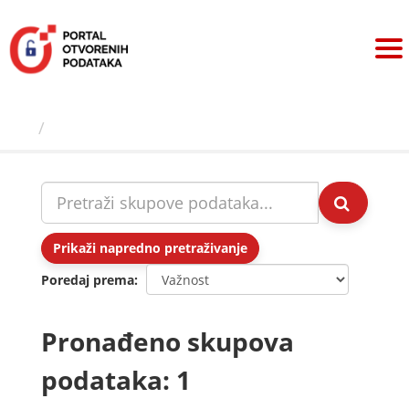
Preskoči
na
sadržaj
Skupovi podаtаkа
Prikaži napredno pretraživanje
Poredaj prema
Pronađeno skupova
podataka: 1