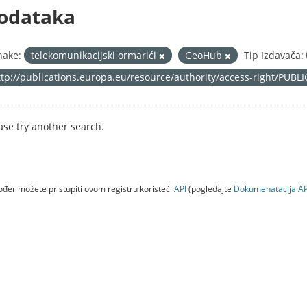
odataka
nake:
telekomunikacijski ormarići
GeoHub
Tip Izdavača:
ttp://publications.europa.eu/resource/authority/access-right/PUBL
ase try another search.
đer možete pristupiti ovom registru koristeći
API
(pogledajte
Dokumenаtаcijа AP