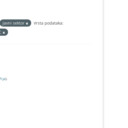
Javni sektor
Vrsta podataka:
IC
I-jа
).