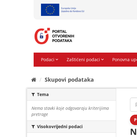
Preskoči
na
sadržaj
Skupovi podаtаkа
Tema
Nema stavki koje odgovaraju kriterijima
pretrage
P
Visokovrijedni podaci
N