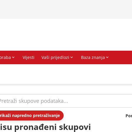
rikaži napredno pretraživanje
Po
isu pronađeni skupovi