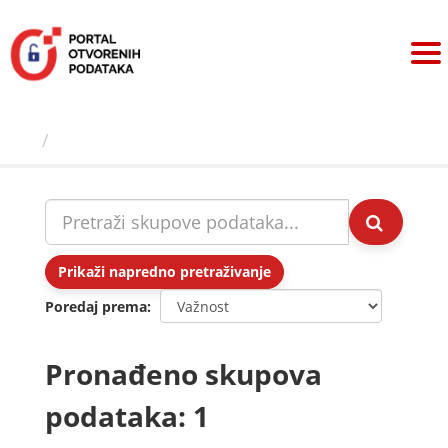
Preskoči
na
sadržaj
Skupovi podаtаkа
Prikaži napredno pretraživanje
Poredaj prema
Pronađeno skupova
podataka: 1