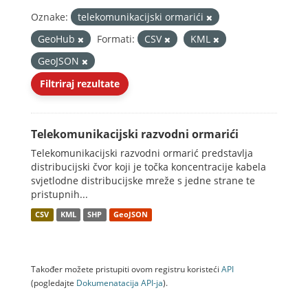
Oznake:
telekomunikacijski ormarići
GeoHub
Formati:
CSV
KML
GeoJSON
Filtriraj rezultate
Telekomunikacijski razvodni ormarići
Telekomunikacijski razvodni ormarić predstavlja
distribucijski čvor koji je točka koncentracije kabela
svjetlodne distribucijske mreže s jedne strane te
pristupnih...
CSV
KML
SHP
GeoJSON
Također možete pristupiti ovom registru koristeći
API
(pogledajte
Dokumenаtаcijа API-jа
).