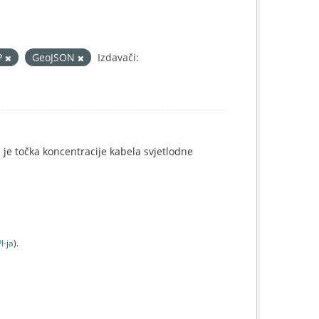
P
GeoJSON
Izdavači:
i je točka koncentracije kabela svjetlodne
I-jа
).