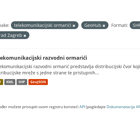
nake:
telekomunikacijski ormarići
GeoHub
Formati:
SH
rad Zagreb
lekomunikacijski razvodni ormarići
ekomunikacijski razvodni ormarić predstavlja distribucijski čvor koj
tribucijske mreže s jedne strane te pristupnih...
V
KML
SHP
GeoJSON
đer možete pristupiti ovom registru koristeći
API
(pogledajte
Dokumenаtаcijа AP