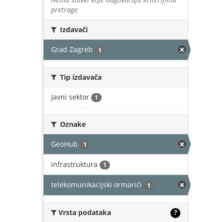
pretrage
Izdavači
Grad Zagreb
1
Tip izdavača
Javni sektor
1
Oznake
GeoHub
1
infrastruktura
1
telekomunikacijski ormarići
1
Vrsta podataka
?