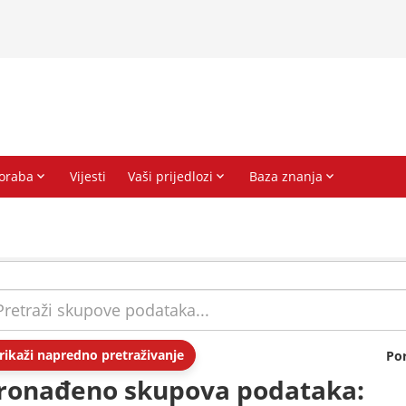
rikaži napredno pretraživanje
Po
ronađeno skupova podataka: