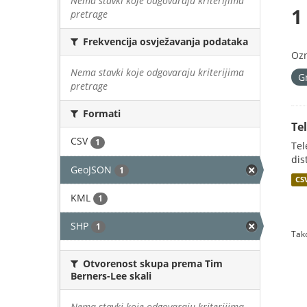
Nema stavki koje odgovaraju kriterijima
1
pretrage
Frekvencija osvježavanja podataka
Oz
Nema stavki koje odgovaraju kriterijima
G
pretrage
Formati
Te
CSV
1
Tel
dis
GeoJSON
1
CS
KML
1
SHP
1
Tako
Otvorenost skupa prema Tim
Berners-Lee skali
Nema stavki koje odgovaraju kriterijima