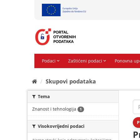
Preskoči
na
sadržaj
Skupovi podаtаkа
Tema
Znanost i tehnologija
1
P
Visokovrijedni podaci
P