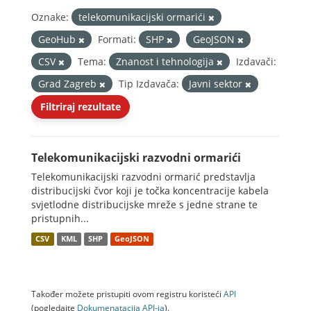
Oznake:
telekomunikacijski ormarići
GeoHub
Formati:
SHP
GeoJSON
CSV
Tema:
Znanost i tehnologija
Izdavači:
Grad Zagreb
Tip Izdavača:
Javni sektor
Filtriraj rezultate
Telekomunikacijski razvodni ormarići
Telekomunikacijski razvodni ormarić predstavlja
distribucijski čvor koji je točka koncentracije kabela
svjetlodne distribucijske mreže s jedne strane te
pristupnih...
CSV
KML
SHP
GeoJSON
Također možete pristupiti ovom registru koristeći
API
(pogledajte
Dokumenаtаcijа API-jа
).