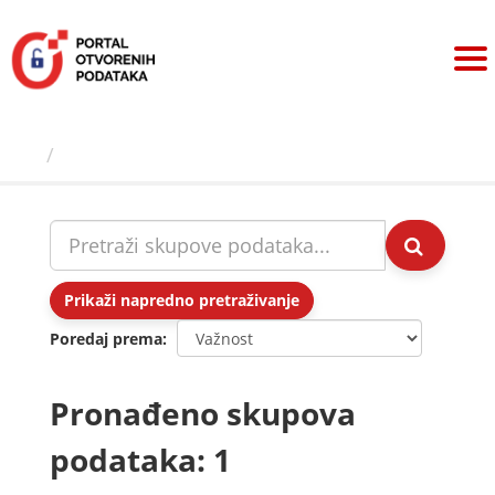
Preskoči
na
sadržaj
Skupovi podаtаkа
Prikaži napredno pretraživanje
Poredaj prema
Pronađeno skupova
podataka: 1