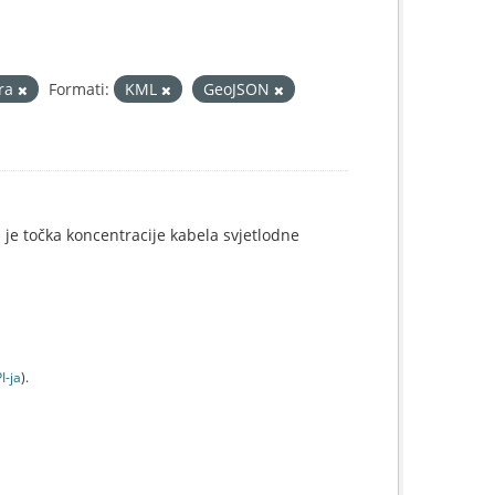
ura
Formati:
KML
GeoJSON
i je točka koncentracije kabela svjetlodne
I-jа
).