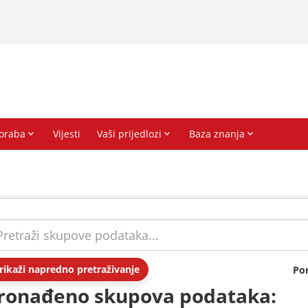
rikaži napredno pretraživanje
Po
ronađeno skupova podataka: