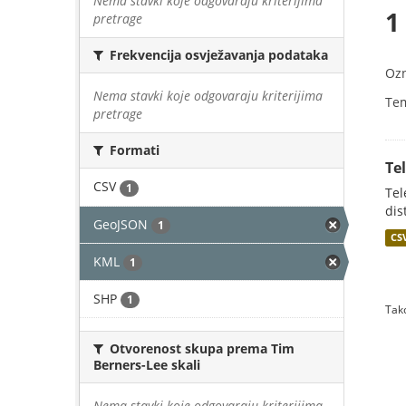
Nema stavki koje odgovaraju kriterijima
1
pretrage
Frekvencija osvježavanja podataka
Oz
Nema stavki koje odgovaraju kriterijima
Te
pretrage
Formati
Te
CSV
1
Tel
dis
GeoJSON
1
CS
KML
1
SHP
1
Tako
Otvorenost skupa prema Tim
Berners-Lee skali
Nema stavki koje odgovaraju kriterijima