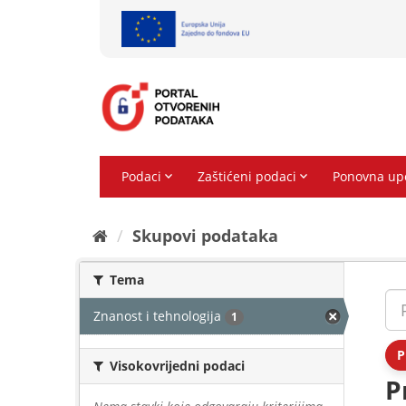
Preskoči
na
sadržaj
Skupovi podаtаkа
Tema
Znanost i tehnologija
1
P
Visokovrijedni podaci
P