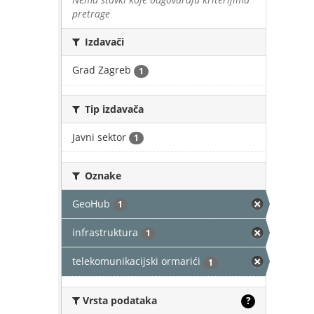
pretrage
Izdavači
Grad Zagreb
1
Tip izdavača
Javni sektor
1
Oznake
GeoHub
1
infrastruktura
1
telekomunikacijski ormarići
1
Vrsta podataka
?