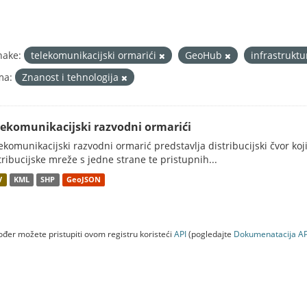
nake:
telekomunikacijski ormarići
GeoHub
infrastrukt
ma:
Znanost i tehnologija
lekomunikacijski razvodni ormarići
ekomunikacijski razvodni ormarić predstavlja distribucijski čvor koj
tribucijske mreže s jedne strane te pristupnih...
V
KML
SHP
GeoJSON
đer možete pristupiti ovom registru koristeći
API
(pogledajte
Dokumenаtаcijа AP