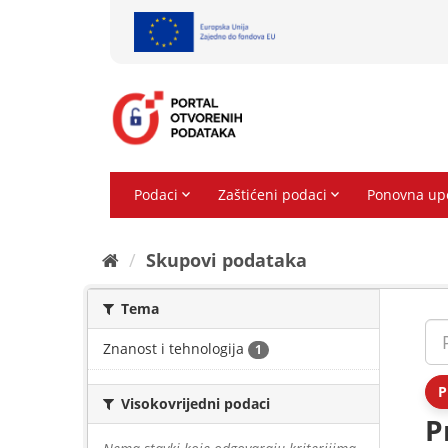
Preskoči
na
sadržaj
Skupovi podаtаkа
Tema
Znanost i tehnologija
1
P
Visokovrijedni podaci
P