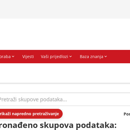
rikaži napredno pretraživanje
Po
ronađeno skupova podataka: