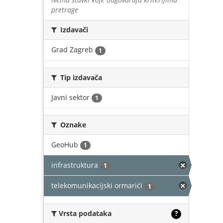
pretrage
Izdavači
Grad Zagreb
1
Tip izdavača
Javni sektor
1
Oznake
GeoHub
1
infrastruktura
1
telekomunikacijski ormarići
1
Vrsta podataka
?