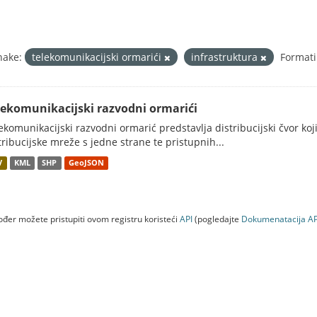
nake:
telekomunikacijski ormarići
infrastruktura
Formati
lekomunikacijski razvodni ormarići
ekomunikacijski razvodni ormarić predstavlja distribucijski čvor koj
tribucijske mreže s jedne strane te pristupnih...
V
KML
SHP
GeoJSON
đer možete pristupiti ovom registru koristeći
API
(pogledajte
Dokumenаtаcijа AP