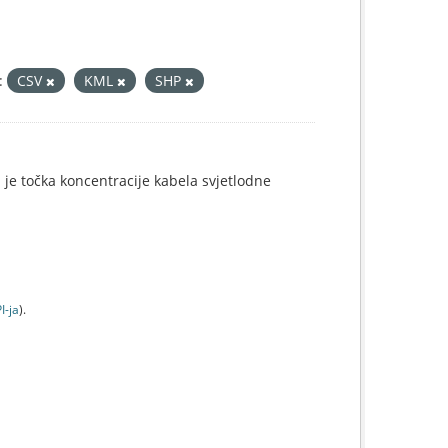
:
CSV
KML
SHP
i je točka koncentracije kabela svjetlodne
I-jа
).