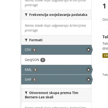
Nema stavki koje odgovaraju kriterijima
1
pretrage
Frekvencija osvježavanja podataka
Oz
Nema stavki koje odgovaraju kriterijima
pretrage
Te
Formati
Tel
dis
CSV
1
CS
GeoJSON
1
KML
1
Tako
SHP
1
Otvorenost skupa prema Tim
Berners-Lee skali
Nema stavki koje odgovaraju kriterijima