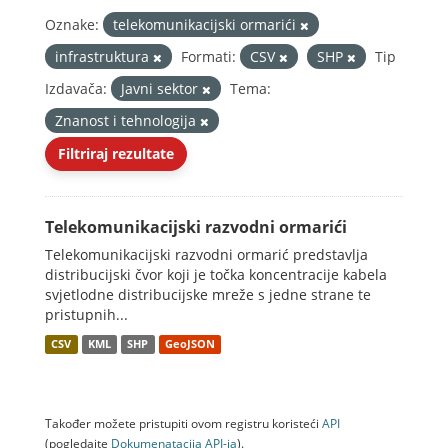
Oznake:
telekomunikacijski ormarići
infrastruktura
Formati:
CSV
SHP
Tip
Izdavača:
Javni sektor
Tema:
Znanost i tehnologija
Filtriraj rezultate
Telekomunikacijski razvodni ormarići
Telekomunikacijski razvodni ormarić predstavlja
distribucijski čvor koji je točka koncentracije kabela
svjetlodne distribucijske mreže s jedne strane te
pristupnih...
CSV
KML
SHP
GeoJSON
Također možete pristupiti ovom registru koristeći
API
(pogledajte
Dokumenаtаcijа API-jа
).