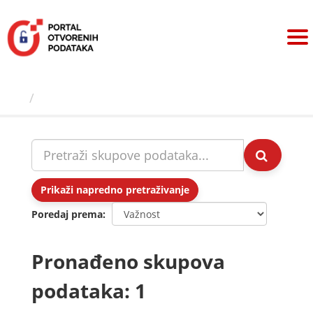
Preskoči
na
sadržaj
Skupovi podаtаkа
Prikaži napredno pretraživanje
Poredaj prema
Pronađeno skupova
podataka: 1