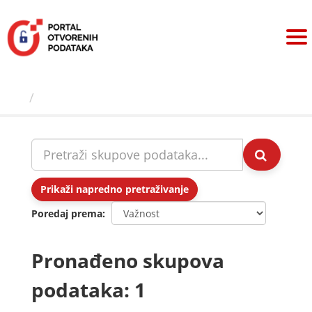
Preskoči
na
sadržaj
Skupovi podаtаkа
Prikaži napredno pretraživanje
Poredaj prema
Pronađeno skupova
podataka: 1