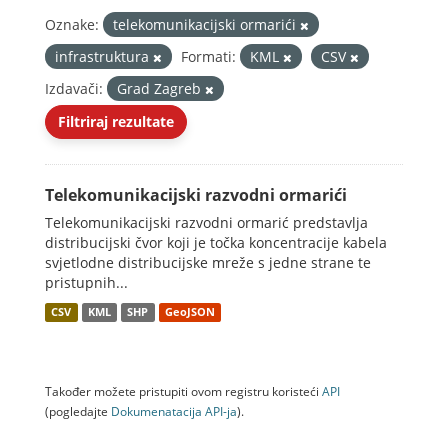
Oznake:
telekomunikacijski ormarići
infrastruktura
Formati:
KML
CSV
Izdavači:
Grad Zagreb
Filtriraj rezultate
Telekomunikacijski razvodni ormarići
Telekomunikacijski razvodni ormarić predstavlja
distribucijski čvor koji je točka koncentracije kabela
svjetlodne distribucijske mreže s jedne strane te
pristupnih...
CSV
KML
SHP
GeoJSON
Također možete pristupiti ovom registru koristeći
API
(pogledajte
Dokumenаtаcijа API-jа
).