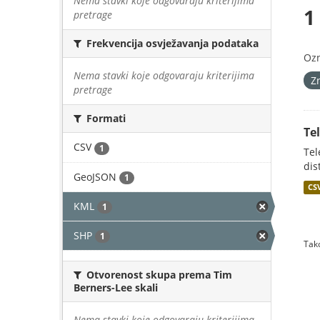
Nema stavki koje odgovaraju kriterijima
1
pretrage
Frekvencija osvježavanja podataka
Oz
Nema stavki koje odgovaraju kriterijima
Z
pretrage
Formati
Te
CSV
1
Tel
dis
GeoJSON
1
CS
KML
1
SHP
1
Tako
Otvorenost skupa prema Tim
Berners-Lee skali
Nema stavki koje odgovaraju kriterijima