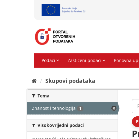
Preskoči
na
sadržaj
Skupovi podаtаkа
Tema
Znanost i tehnologija
1
P
Visokovrijedni podaci
P