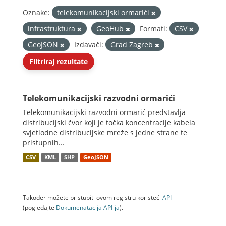
Oznake:
telekomunikacijski ormarići
infrastruktura
GeoHub
Formati:
CSV
GeoJSON
Izdavači:
Grad Zagreb
Filtriraj rezultate
Telekomunikacijski razvodni ormarići
Telekomunikacijski razvodni ormarić predstavlja
distribucijski čvor koji je točka koncentracije kabela
svjetlodne distribucijske mreže s jedne strane te
pristupnih...
CSV
KML
SHP
GeoJSON
Također možete pristupiti ovom registru koristeći
API
(pogledajte
Dokumenаtаcijа API-jа
).