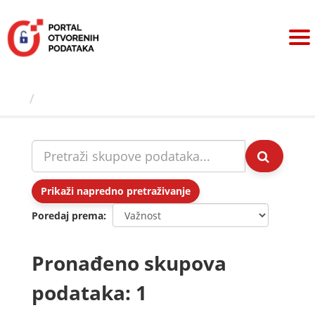
Preskoči
na
sadržaj
Skupovi podаtаkа
Prikaži napredno pretraživanje
Poredaj prema
Pronađeno skupova
podataka: 1