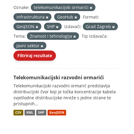
Oznake:
telekomunikacijski ormarići
infrastruktura
GeoHub
Formati:
GeoJSON
SHP
Izdavači:
Grad Zagreb
Tema:
Znanost i tehnologija
Tip Izdavača:
Javni sektor
Filtriraj rezultate
Telekomunikacijski razvodni ormarići
Telekomunikacijski razvodni ormarić predstavlja
distribucijski čvor koji je točka koncentracije kabela
svjetlodne distribucijske mreže s jedne strane te
pristupnih...
CSV
KML
SHP
GeoJSON