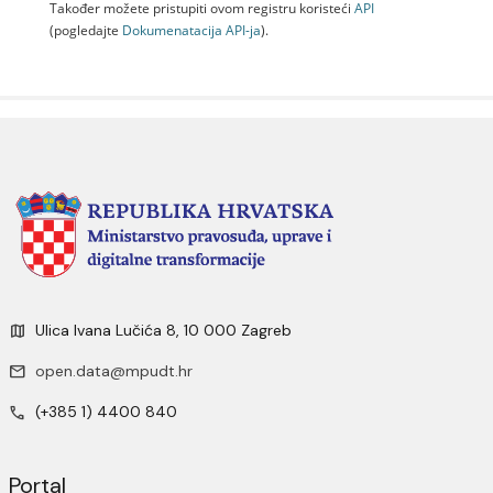
Također možete pristupiti ovom registru koristeći
API
(pogledajte
Dokumenаtаcijа API-jа
).