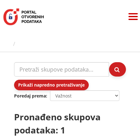
Preskoči
na
sadržaj
Skupovi podаtаkа
Prikaži napredno pretraživanje
Poredaj prema
Pronađeno skupova
podataka: 1