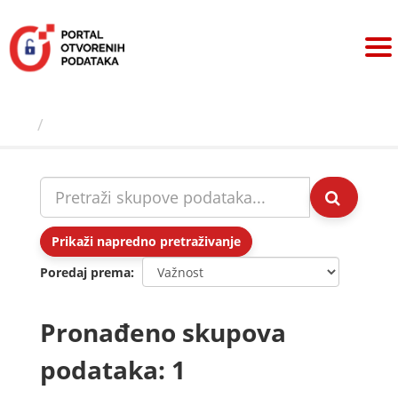
Preskoči
na
sadržaj
Skupovi podаtаkа
Prikaži napredno pretraživanje
Poredaj prema
Pronađeno skupova
podataka: 1