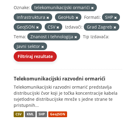
Oznake:
telekomunikacijski ormarići
infrastruktura
GeoHub
Formati:
SHP
GeoJSON
CSV
Izdavači:
Grad Zagreb
Tema:
Znanost i tehnologija
Tip Izdavača:
Javni sektor
Filtriraj rezultate
Telekomunikacijski razvodni ormarići
Telekomunikacijski razvodni ormarić predstavlja
distribucijski čvor koji je točka koncentracije kabela
svjetlodne distribucijske mreže s jedne strane te
pristupnih...
CSV
KML
SHP
GeoJSON