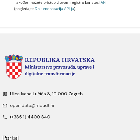
Također možete pristupiti ovom registru koristeći
API
(pogledajte
Dokumenаtаcijа API-jа
).