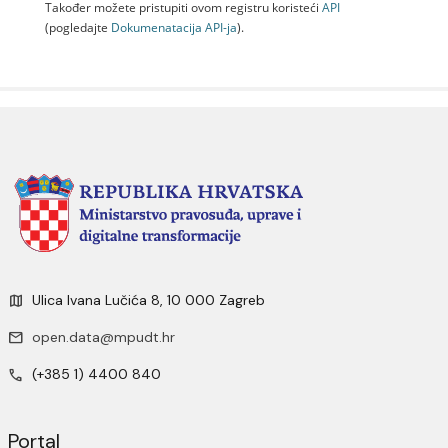
Također možete pristupiti ovom registru koristeći
API
(pogledajte
Dokumenаtаcijа API-jа
).