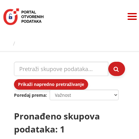
Preskoči
na
sadržaj
Skupovi podаtаkа
Prikaži napredno pretraživanje
Poredaj prema
Pronađeno skupova
podataka: 1