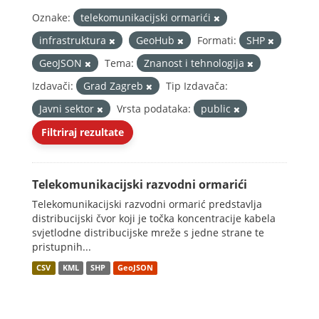
Oznake:
telekomunikacijski ormarići
infrastruktura
GeoHub
Formati:
SHP
GeoJSON
Tema:
Znanost i tehnologija
Izdavači:
Grad Zagreb
Tip Izdavača:
Javni sektor
Vrsta podataka:
public
Filtriraj rezultate
Telekomunikacijski razvodni ormarići
Telekomunikacijski razvodni ormarić predstavlja
distribucijski čvor koji je točka koncentracije kabela
svjetlodne distribucijske mreže s jedne strane te
pristupnih...
CSV
KML
SHP
GeoJSON