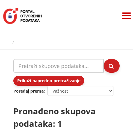
Preskoči
na
sadržaj
Skupovi podаtаkа
Prikaži napredno pretraživanje
Poredaj prema
Pronađeno skupova
podataka: 1