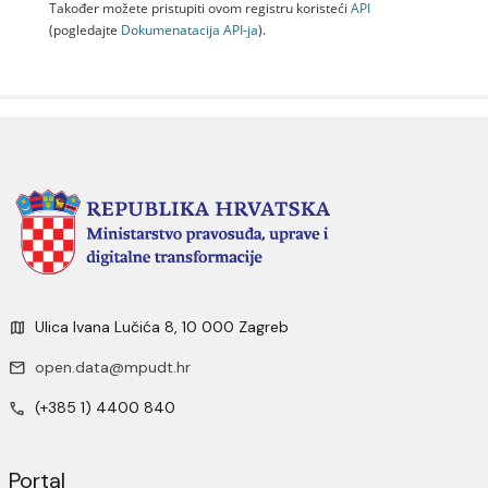
Također možete pristupiti ovom registru koristeći
API
(pogledajte
Dokumenаtаcijа API-jа
).