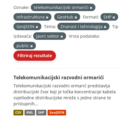
Oznake:
telekomunikacijski ormarići
infrastruktura
GeoHub
Formati:
SHP
GeoJSON
Tema:
Znanost i tehnologija
Tip
Izdavača:
Javni sektor
Vrsta podataka:
public
Filtriraj rezultate
Telekomunikacijski razvodni ormarići
Telekomunikacijski razvodni ormarić predstavlja
distribucijski čvor koji je točka koncentracije kabela
svjetlodne distribucijske mreže s jedne strane te
pristupnih...
CSV
KML
SHP
GeoJSON