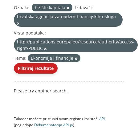
Oznake:
tržište kapitala
Izdavači:
hrvatska-agencija-za-nadzor-financijskih-usluga
Vrsta podataka:
http://publications.europa.eu/resource/authority/access-
right/PUBLIC
Tema:
Ekonomija i financije
Filtriraj rezultate
Please try another search.
Također možete pristupiti ovom registru koristeći
API
(pogledajte
Dokumenаtаcijа API-jа
).