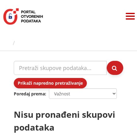
Preskoči
na
sadržaj
Skupovi podаtаkа
Prikaži napredno pretraživanje
Poredaj prema
Nisu pronađeni skupovi
podataka