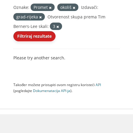
Oznake:
Promet
okoliš
Izdavači:
grad-rijeka
Otvorenost skupa prema Tim
Berners-Lee skali:
3
Filtriraj rezultate
Please try another search.
Također možete pristupiti ovom registru koristeći
API
(pogledajte
Dokumenаtаcijа API-jа
).