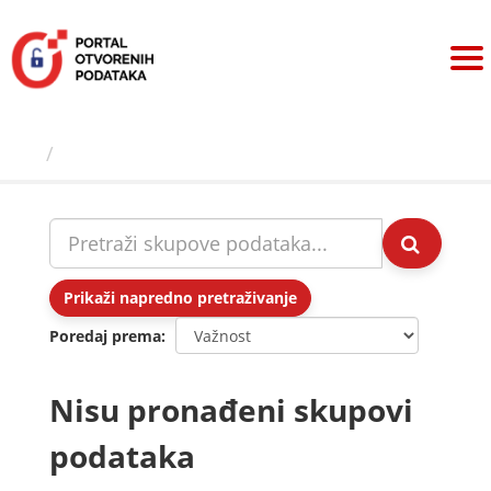
Preskoči
na
sadržaj
Skupovi podаtаkа
Prikaži napredno pretraživanje
Poredaj prema
Nisu pronađeni skupovi
podataka