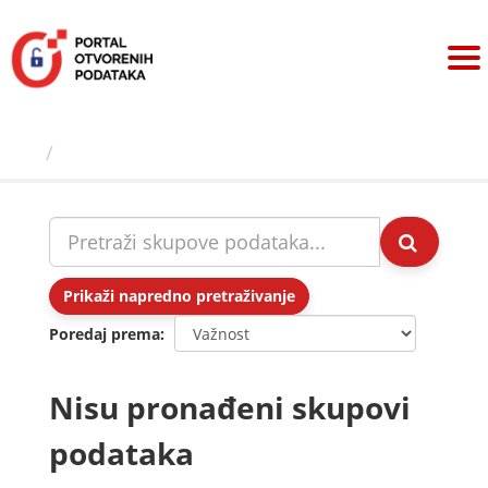
Preskoči
na
sadržaj
Skupovi podаtаkа
Prikaži napredno pretraživanje
Poredaj prema
Nisu pronađeni skupovi
podataka