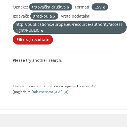
Oznake:
trgovačka društva
Formati:
CSV
Izdavači:
grad-pula
Vrsta podataka:
http://publications.europa.eu/resource/authority/access-
right/PUBLIC
Filtriraj rezultate
Please try another search.
Također možete pristupiti ovom registru koristeći
API
(pogledajte
Dokumenаtаcijа API-jа
).