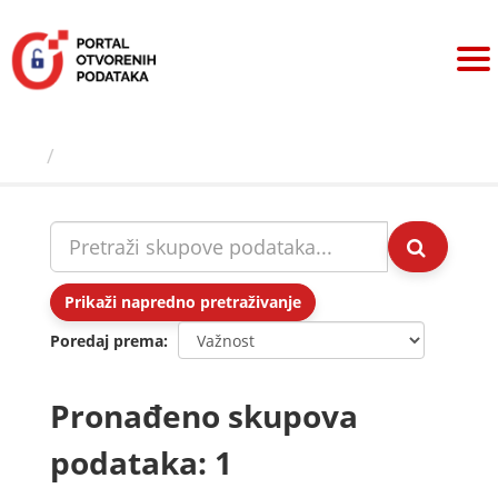
Preskoči
na
sadržaj
Skupovi podаtаkа
Prikaži napredno pretraživanje
Poredaj prema
Pronađeno skupova
podataka: 1