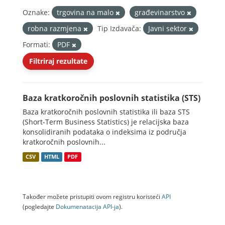
Oznake:
trgovina na malo
građevinarstvo
robna razmjena
Tip Izdavača:
Javni sektor
Formati:
PDF
Filtriraj rezultate
Baza kratkoročnih poslovnih statistika (STS)
Baza kratkoročnih poslovnih statistika ili baza STS
(Short-Term Business Statistics) je relacijska baza
konsolidiranih podataka o indeksima iz područja
kratkoročnih poslovnih...
CSV
HTML
PDF
Također možete pristupiti ovom registru koristeći
API
(pogledajte
Dokumenаtаcijа API-jа
).