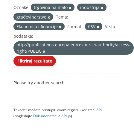
Oznake:
trgovina na malo
industrija
građevinarstvo
Tema:
Ekonomija i financije
Formati:
CSV
Vrsta
podataka:
http://publications.europa.eu/resource/authority/access-
right/PUBLIC
Filtriraj rezultate
Please try another search.
Također možete pristupiti ovom registru koristeći
API
(pogledajte
Dokumenаtаcijа API-jа
).