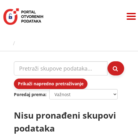
Preskoči
na
sadržaj
Skupovi podаtаkа
Prikaži napredno pretraživanje
Poredaj prema
Nisu pronađeni skupovi
podataka