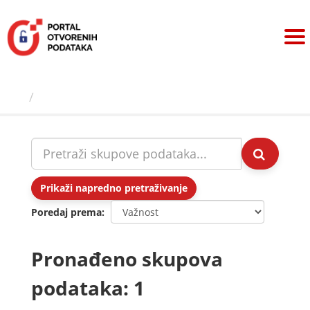
Preskoči
na
sadržaj
Skupovi podаtаkа
Prikaži napredno pretraživanje
Poredaj prema
Pronađeno skupova
podataka: 1