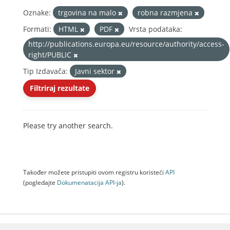
Oznake:
trgovina na malo
robna razmjena
Formati:
HTML
PDF
Vrsta podataka:
http://publications.europa.eu/resource/authority/access-
right/PUBLIC
Tip Izdavača:
Javni sektor
Filtriraj rezultate
Please try another search.
Također možete pristupiti ovom registru koristeći
API
(pogledajte
Dokumenаtаcijа API-jа
).