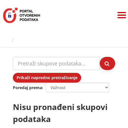
Preskoči
na
sadržaj
Skupovi podаtаkа
Prikaži napredno pretraživanje
Poredaj prema
Nisu pronađeni skupovi
podataka