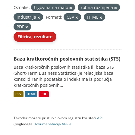
Oznake:
trgovina na malo
robna razmjena
industrija
Formati:
CSV
HTML
PDF
Filtriraj rezultate
Baza kratkoročnih poslovnih statistika (STS)
Baza kratkoročnih poslovnih statistika ili baza STS
(Short-Term Business Statistics) je relacijska baza
konsolidiranih podataka o indeksima iz područja
kratkoročnih poslovnih...
CSV
HTML
PDF
Također možete pristupiti ovom registru koristeći
API
(pogledajte
Dokumenаtаcijа API-jа
).