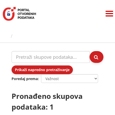
Preskoči
na
sadržaj
Skupovi podаtаkа
Prikaži napredno pretraživanje
Poredaj prema
Pronađeno skupova
podataka: 1