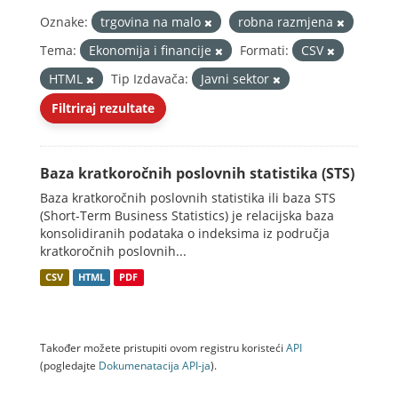
Oznake:
trgovina na malo
robna razmjena
Tema:
Ekonomija i financije
Formati:
CSV
HTML
Tip Izdavača:
Javni sektor
Filtriraj rezultate
Baza kratkoročnih poslovnih statistika (STS)
Baza kratkoročnih poslovnih statistika ili baza STS
(Short-Term Business Statistics) je relacijska baza
konsolidiranih podataka o indeksima iz područja
kratkoročnih poslovnih...
CSV
HTML
PDF
Također možete pristupiti ovom registru koristeći
API
(pogledajte
Dokumenаtаcijа API-jа
).