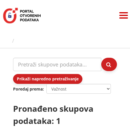
Preskoči
na
sadržaj
Skupovi podаtаkа
Prikaži napredno pretraživanje
Poredaj prema
Pronađeno skupova
podataka: 1